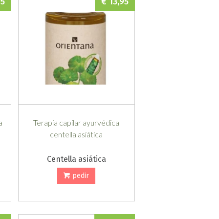
95
€ 13,95
a
Terapia capilar ayurvédica
centella asiática
Centella asiática
pedir