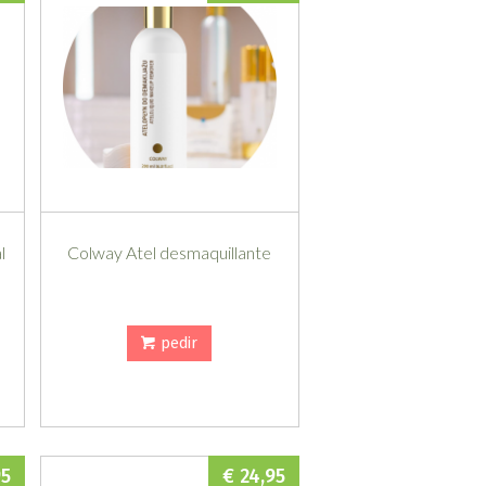
l
Colway Atel desmaquillante
pedir
95
€ 24,95