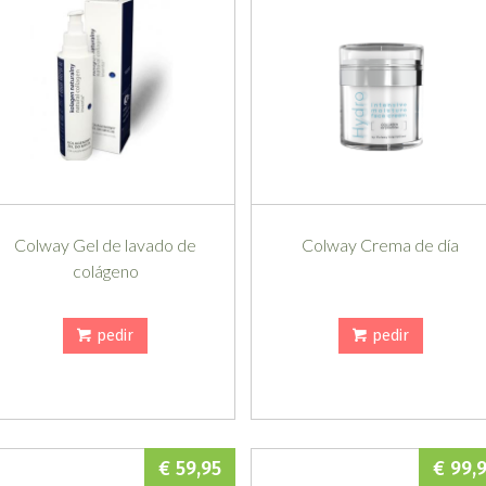
Colway Gel de lavado de
Colway Crema de día
colágeno
pedir
pedir
€ 59,95
€ 99,