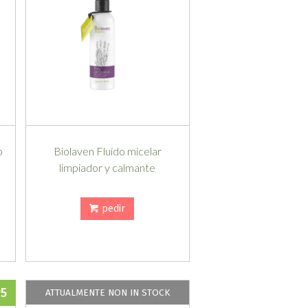
o
Biolaven Fluido micelar
limpiador y calmante
pedir
95
ATTUALMENTE NON IN STOCK