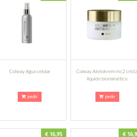
Colway Agua celular
Colway Atelokrem mc2 crista
líquido biomimético
pedir
pedir
€ 16,95
€ 16,