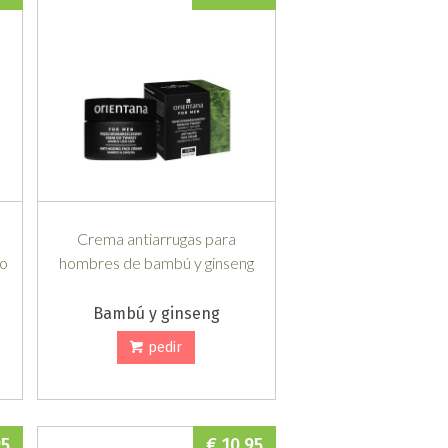
Crema antiarrugas para
lo
hombres de bambú y ginseng
Bambú y ginseng
pedir
95
€ 10,95