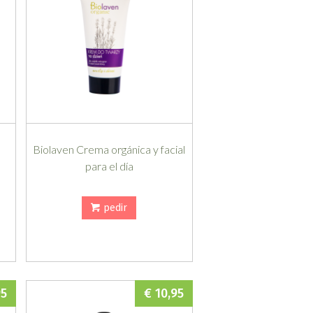
a
Biolaven Crema orgánica y facial
para el día
pedir
95
€ 10,95