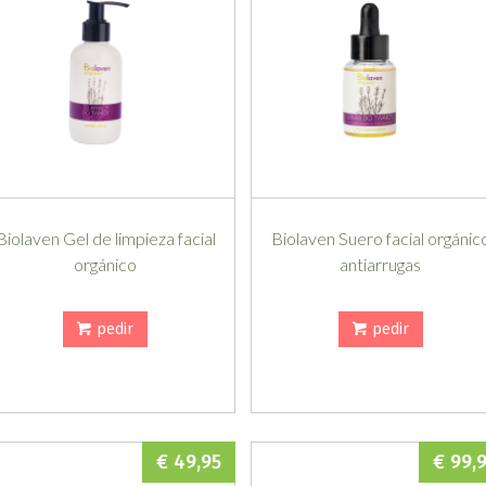
Biolaven Gel de limpieza facial
Biolaven Suero facial orgánic
orgánico
antiarrugas
pedir
pedir
€ 49,95
€ 99,