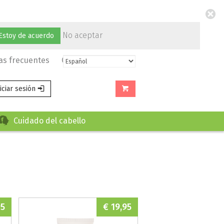
No aceptar
Estoy de acuerdo
as frecuentes
Contacto
niciar sesión
Cuidado del cabello
95
€ 19,95