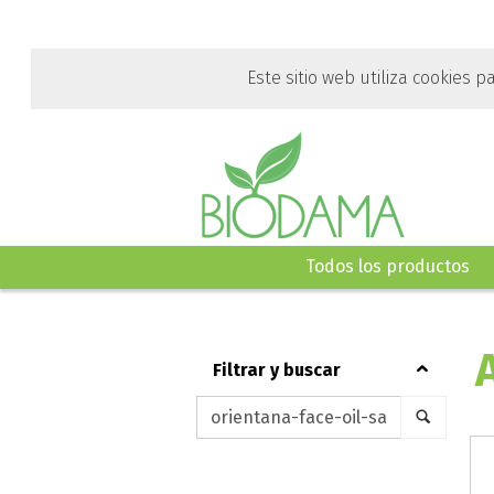
Ir
al
contenido
Este sitio web utiliza cookies p
principal
de
esta
página.
Todos los productos
filtrar y buscar
Keywords