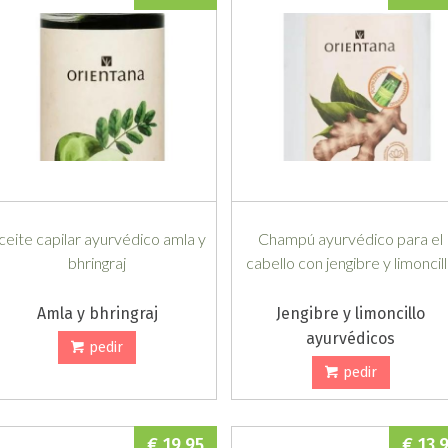
ceite capilar ayurvédico amla y
Champú ayurvédico para el
bhringraj
cabello con jengibre y limoncil
Amla y bhringraj
Jengibre y limoncillo
ayurvédicos
pedir
pedir
€ 19,95
€ 13,