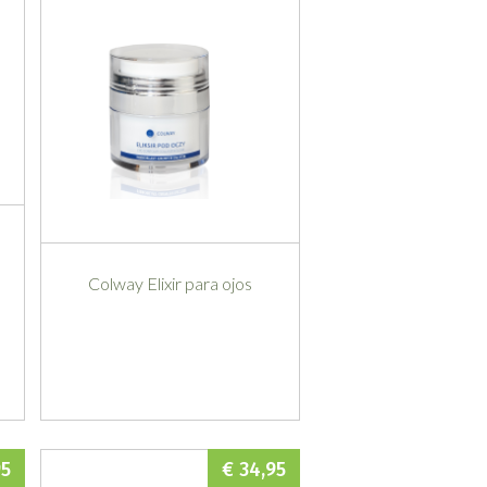
Colway Elixir para ojos
95
€ 34,95