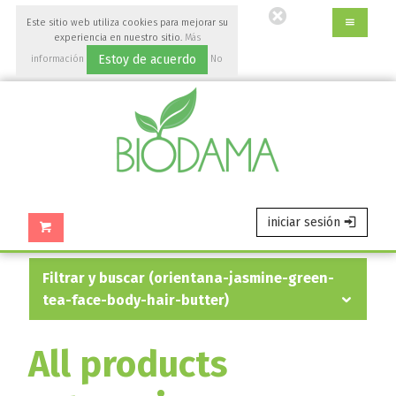
Ir
Este sitio web utiliza cookies para mejorar su
al
experiencia en nuestro sitio.
Más
contenido
Estoy de acuerdo
información
No
principal
aceptar
de
esta
página.
iniciar sesión
filtrar y buscar (orientana-jasmine-green-
tea-face-body-hair-butter)
All products