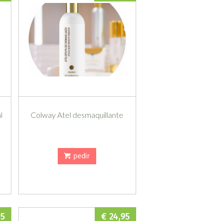
l
Colway Atel desmaquillante
pedir
95
€ 24,95