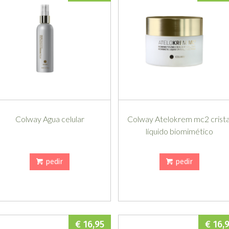
Colway Agua celular
Colway Atelokrem mc2 crista
líquido biomimético
pedir
pedir
€ 16,95
€ 16,