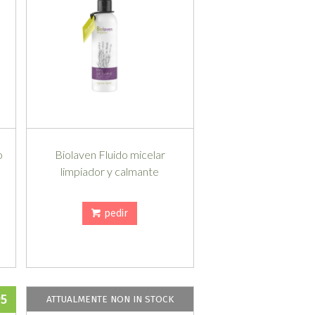
o
Biolaven Fluido micelar
limpiador y calmante
pedir
95
ATTUALMENTE NON IN STOCK