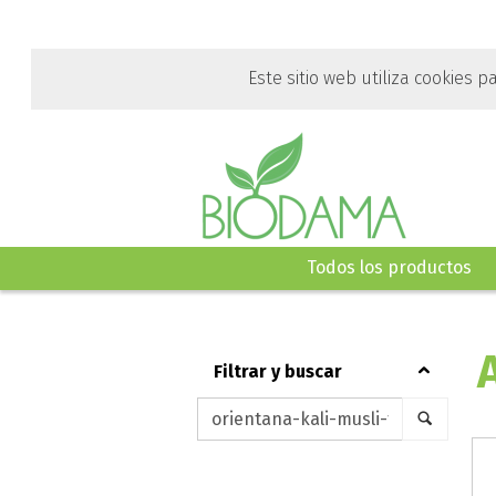
Ir
al
contenido
Este sitio web utiliza cookies p
principal
de
esta
página.
Todos los productos
filtrar y buscar
Keywords