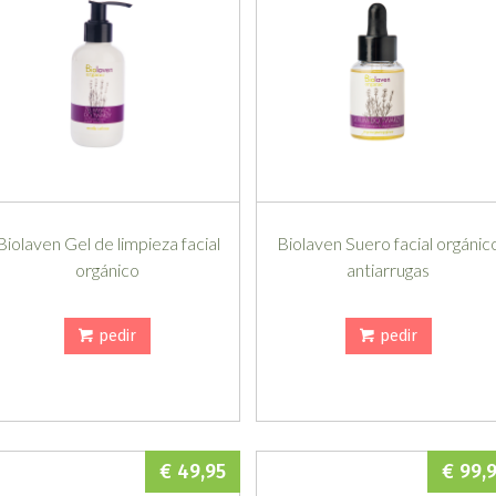
Biolaven Gel de limpieza facial
Biolaven Suero facial orgánic
orgánico
antiarrugas
pedir
pedir
€ 49,95
€ 99,