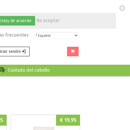
No aceptar
Estoy de acuerdo
as frecuentes
Contacto
niciar sesión
Cuidado del cabello
95
€ 19,95