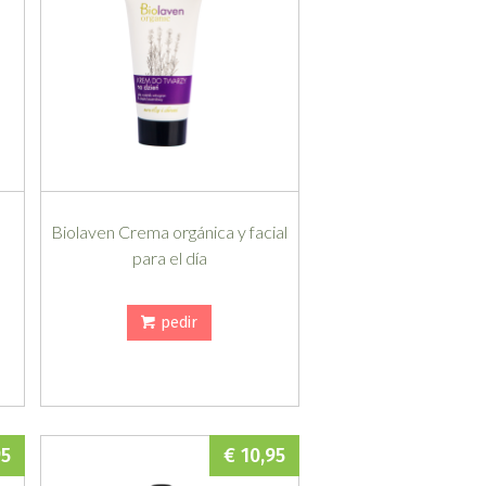
a
Biolaven Crema orgánica y facial
para el día
pedir
95
€ 10,95