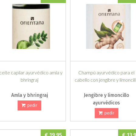
ceite capilar ayurvédico amla y
Champú ayurvédico para el
bhringraj
cabello con jengibre y limoncil
Amla y bhringraj
Jengibre y limoncillo
ayurvédicos
pedir
pedir
€ 19,95
€ 13,