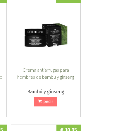
Crema antiarrugas para
lo
hombres de bambú y ginseng
Bambú y ginseng
pedir
95
€ 10,95