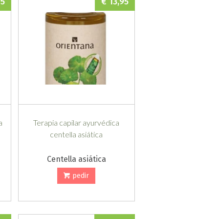
95
€ 13,95
a
Terapia capilar ayurvédica
centella asiática
Centella asiática
pedir