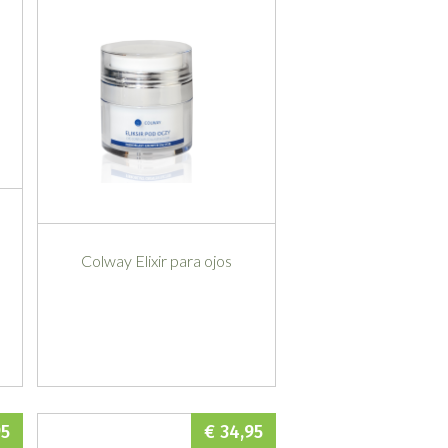
Colway Elixir para ojos
95
€ 34,95