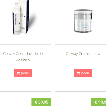
Colway Gel de lavado de
Colway Crema de día
colágeno
pedir
pedir
€ 59,95
€ 99,