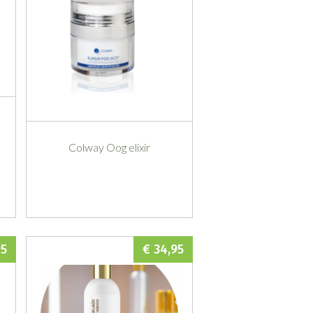
Colway Oog elixir
95
€ 34,95