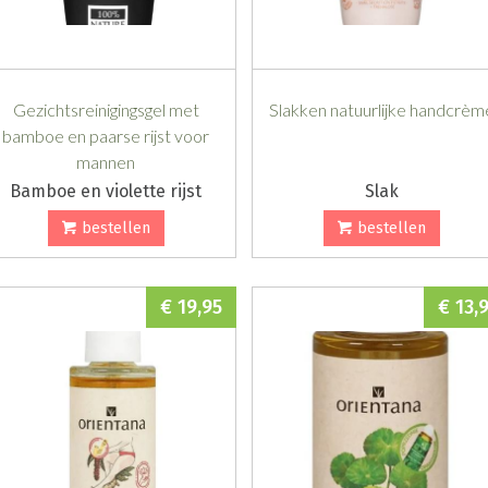
Gezichtsreinigingsgel met
Slakken natuurlijke handcrèm
bamboe en paarse rijst voor
mannen
Bamboe en violette rijst
Slak
bestellen
bestellen
€ 19,95
€ 13,