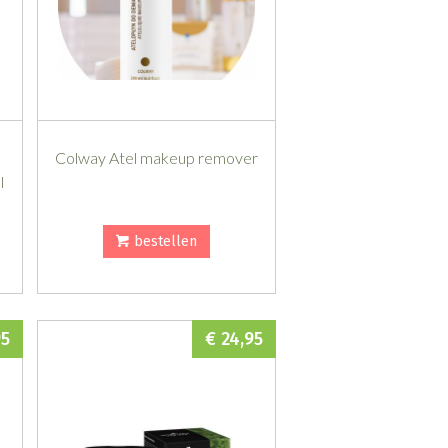
Colway Atel makeup remover
l
bestellen
95
€ 24,95