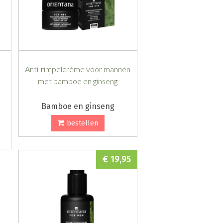
Anti-rimpelcrème voor mannen
met bamboe en ginseng
Bamboe en ginseng
bestellen
€ 19,95