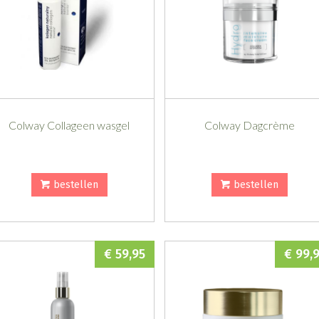
Colway Collageen wasgel
Colway Dagcrème
bestellen
bestellen
€ 59,95
€ 99,