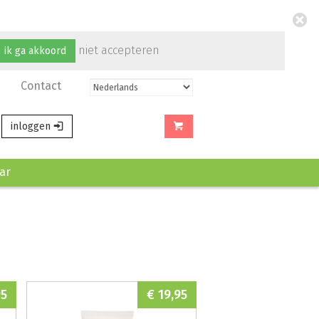
niet accepteren
ik ga akkoord
Contact
inloggen
ar
95
€ 19,95