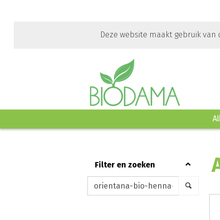
Ga
direct
naar
Deze website maakt gebruik van c
de
hoofdinhoud
van
deze
pagina.
Al
filter en zoeken
Keywords