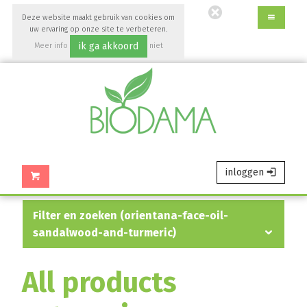
Ga
Deze website maakt gebruik van cookies om
direct
uw ervaring op onze site te verbeteren.
naar
ik ga akkoord
Meer info
niet
de
accepteren
hoofdinhoud
van
deze
pagina.
inloggen
filter en zoeken (orientana-face-oil-
sandalwood-and-turmeric)
All products