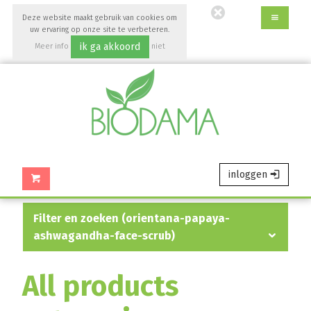
Ga
Deze website maakt gebruik van cookies om
direct
uw ervaring op onze site te verbeteren.
naar
ik ga akkoord
Meer info
niet
de
accepteren
hoofdinhoud
van
deze
pagina.
inloggen
filter en zoeken (orientana-papaya-
ashwagandha-face-scrub)
All products