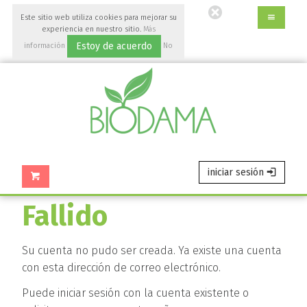
Ir
Este sitio web utiliza cookies para mejorar su
al
experiencia en nuestro sitio.
Más
contenido
Estoy de acuerdo
información
No
principal
aceptar
de
esta
página.
iniciar sesión
Fallido
Su cuenta no pudo ser creada. Ya existe una cuenta
con esta dirección de correo electrónico.
Puede iniciar sesión con la cuenta existente o