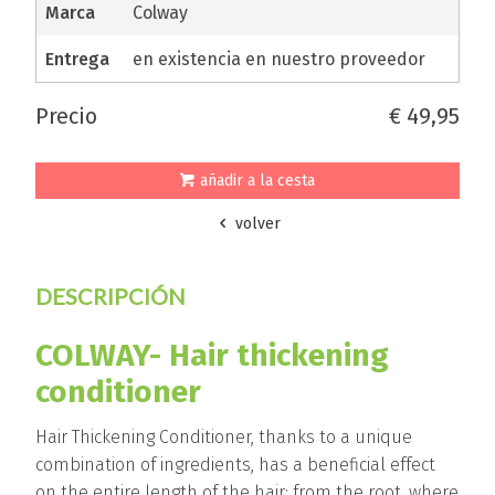
marca
Colway
entrega
en existencia en nuestro proveedor
precio
€ 49,95
añadir a la cesta
volver
DESCRIPCIÓN
COLWAY- Hair thickening
conditioner
Hair Thickening Conditioner, thanks to a unique
combination of ingredients, has a beneficial effect
on the entire length of the hair: from the root, where