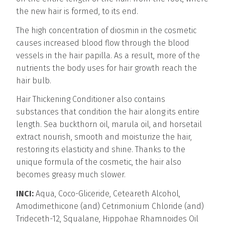
the new hair is formed, to its end.
The high concentration of diosmin in the cosmetic
causes increased blood flow through the blood
vessels in the hair papilla. As a result, more of the
nutrients the body uses for hair growth reach the
hair bulb.
Hair Thickening Conditioner also contains
substances that condition the hair along its entire
length. Sea buckthorn oil, marula oil, and horsetail
extract nourish, smooth and moisturize the hair,
restoring its elasticity and shine. Thanks to the
unique formula of the cosmetic, the hair also
becomes greasy much slower.
INCI:
Aqua, Coco-Gliceride, Ceteareth Alcohol,
Amodimethicone (and) Cetrimonium Chloride (and)
Trideceth-12, Squalane, Hippohae Rhamnoides Oil