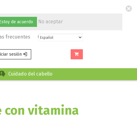
No aceptar
Estoy de acuerdo
as frecuentes
Contacto
niciar sesión
Cuidado del cabello
 con vitamina