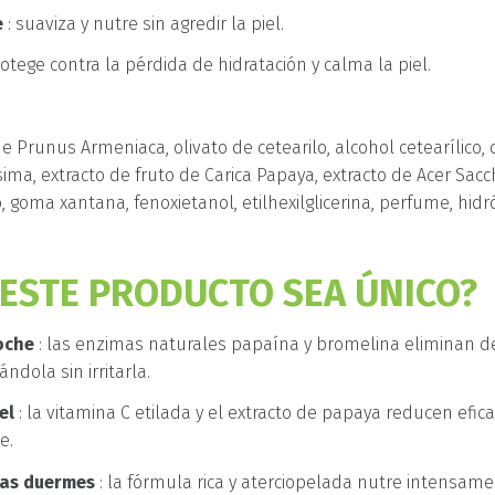
e
: suaviza y nutre sin agredir la piel.
rotege contra la pérdida de hidratación y calma la piel.
de Prunus Armeniaca, olivato de cetearilo, alcohol cetearílico, o
sima, extracto de fruto de Carica Papaya, extracto de Acer Sac
rico, goma xantana, fenoxietanol, etilhexilglicerina, perfume, hi
 ESTE PRODUCTO SEA ÚNICO?
oche
: las enzimas naturales papaína y bromelina eliminan de
ndola sin irritarla.
el
: la vitamina C etilada y el extracto de papaya reducen efi
e.
ras duermes
: la fórmula rica y aterciopelada nutre intensamen