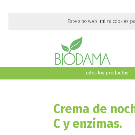
Ir
al
contenido
Este sitio web utiliza cookies p
principal
de
esta
página.
Todos los productos
Crema de noch
C y enzimas.