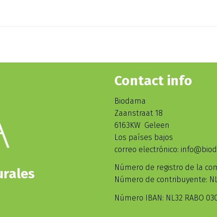
Contact info
Biodama
Zaanstraat 18
6163KW Geleen
Los países bajos
correo electrónico: info@bi
Número de registro de la com
urales
Número de contribuyente: NL
Número IBAN: NL32 RABO 030