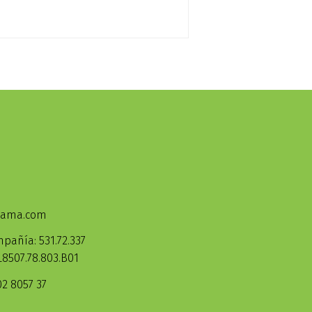
odama.com
pañía: 531.72.337
8507.78.803.B01
2 8057 37