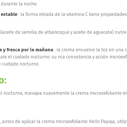
 durante la noche.
 estable
: la forma etilada de la vitamina C tiene propiedades
(aceite de semilla de albaricoque y aceite de aguacate) nut
sa y fresca por la mañana
: la crema envuelve la tez en una 
ara el cuidado nocturno: su rica consistencia y acción microex
e cuidado nocturno.
o:
al nocturna, masajea suavemente la crema microexfoliante en ro
 antes de aplicar la crema microexfoliante Hello Papaja, utili