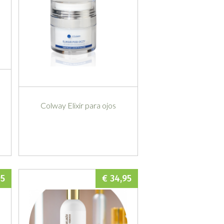
Colway Elixir para ojos
95
€ 34,95