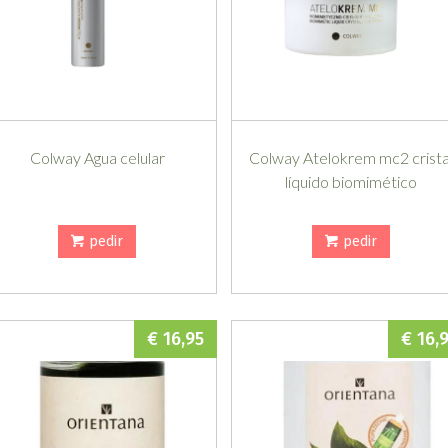
Colway Agua celular
Colway Atelokrem mc2 crista
líquido biomimético
pedir
pedir
€ 16,95
€ 16,