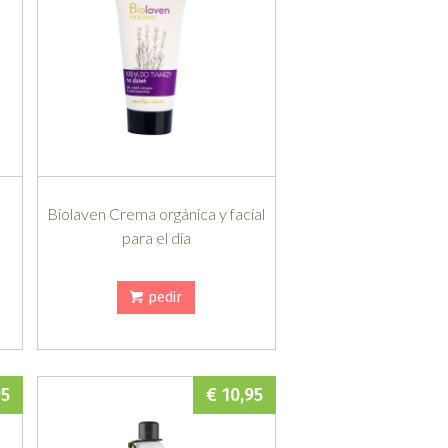
a
Biolaven Crema orgánica y facial
para el día
pedir
95
€ 10,95