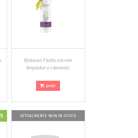
o
Biolaven Fluido micelar
limpiador y calmante
pedir
95
ATTUALMENTE NON IN STOCK