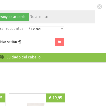
No aceptar
Estoy de acuerdo
as frecuentes
Contacto
niciar sesión
Cuidado del cabello
95
€ 19,95