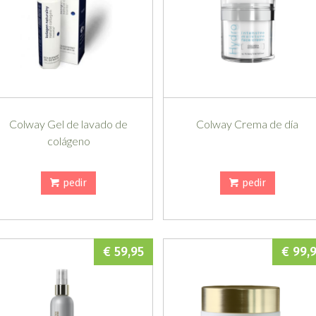
Colway Gel de lavado de
Colway Crema de día
colágeno
pedir
pedir
€ 59,95
€ 99,