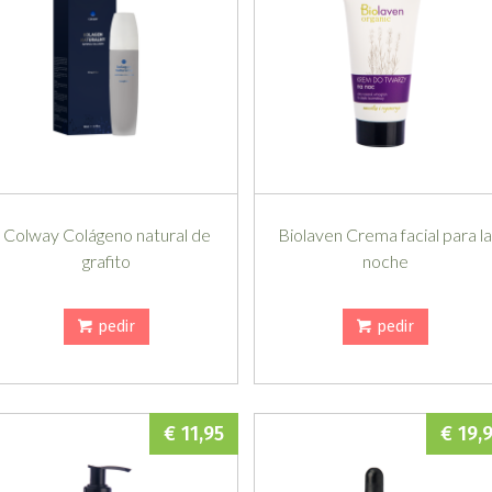
Colway Colágeno natural de
Biolaven Crema facial para l
grafito
noche
pedir
pedir
€ 11,95
€ 19,