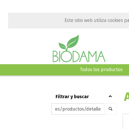
Ir
al
contenido
Este sitio web utiliza cookies p
principal
de
esta
página.
Todos los productos
filtrar y buscar
Keywords