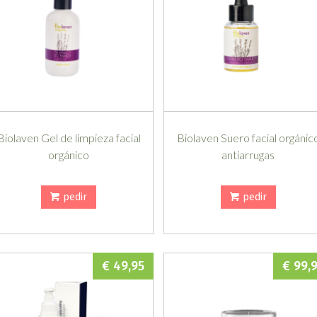
Biolaven Gel de limpieza facial
Biolaven Suero facial orgánic
orgánico
antiarrugas
pedir
pedir
€ 49,95
€ 99,