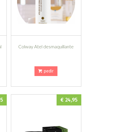
l
Colway Atel desmaquillante
pedir
95
€ 24,95