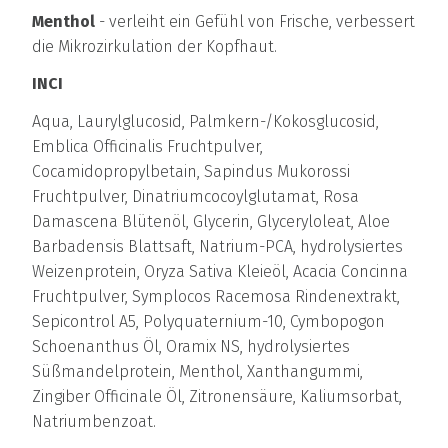
Menthol
- verleiht ein Gefühl von Frische, verbessert
die Mikrozirkulation der Kopfhaut.
INCI
Aqua, Laurylglucosid, Palmkern-/Kokosglucosid,
Emblica Officinalis Fruchtpulver,
Cocamidopropylbetain, Sapindus Mukorossi
Fruchtpulver, Dinatriumcocoylglutamat, Rosa
Damascena Blütenöl, Glycerin, Glyceryloleat, Aloe
Barbadensis Blattsaft, Natrium-PCA, hydrolysiertes
Weizenprotein, Oryza Sativa Kleieöl, Acacia Concinna
Fruchtpulver, Symplocos Racemosa Rindenextrakt,
Sepicontrol A5, Polyquaternium-10, Cymbopogon
Schoenanthus Öl, Oramix NS, hydrolysiertes
Süßmandelprotein, Menthol, Xanthangummi,
Zingiber Officinale Öl, Zitronensäure, Kaliumsorbat,
Natriumbenzoat.