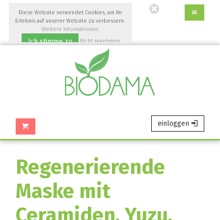
Gehen
Diese Website verwendet Cookies, um Ihr
Sie
Erlebnis auf unserer Website zu verbessern.
direkt
Weitere Informationen.
Ich stimme zu
zum
Nicht annehmen
Hauptinhalt
dieser
Seite.
einloggen
Regenerierende
Maske mit
Ceramiden, Yuzu,