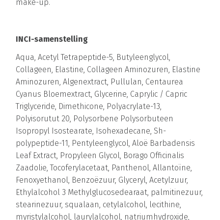
make-up.
INCI-samenstelling
Aqua, Acetyl Tetrapeptide-5, Butyleenglycol,
Collageen, Elastine, Collageen Aminozuren, Elastine
Aminozuren, Algenextract, Pullulan, Centaurea
Cyanus Bloemextract, Glycerine, Caprylic / Capric
Triglyceride, Dimethicone, Polyacrylate-13,
Polyisorutut 20, Polysorbene Polysorbuteen
Isopropyl Isostearate, Isohexadecane, Sh-
polypeptide-11, Pentyleenglycol, Aloë Barbadensis
Leaf Extract, Propyleen Glycol, Borago Officinalis
Zaadolie, Tocoferylacetaat, Panthenol, Allantoïne,
Fenoxyethanol, Benzoëzuur, Glyceryl, Acetylzuur,
Ethylalcohol 3 Methylglucosedearaat, palmitinezuur,
stearinezuur, squalaan, cetylalcohol, lecithine,
myristylalcohol, laurylalcohol, natriumhydroxide,