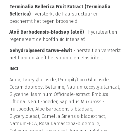
Terminalia Bellerica Fruit Extract (Terminalia
Bellerica)
- versterkt de haarstructuur en
beschermt het tegen broosheid.
Aloë Barbadensis-bladsap (aloë)
- hydrateert en
regenereert de hoofdhuid intensief.
Gehydrolyseerd tarwe-eiwit
- herstelt en versterkt
het haar en geeft het volume en elasticiteit.
INCI
Aqua, Laurylglucoside, Palmpit/Coco Glucoside,
Cocamidopropyl Betanine, Natriumcocoylglutamaat,
Glycerine, Jasminum Officinale-extract, Emblica
Officinalis Fruti-poeder, Sapindus Mukurossi-
fruitpoeder, Aloë Barbadensis-bladsap,
Glyceryloleaat, Camellia Sinensis-bladextract,
Natrium-PCA, Rosa Damascena-bloemolie,
Gehydrolyseerd tarwe-eiwit, Terminalia Bellerica-