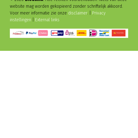
website mag worden gekopieerd zonder schriftelijk akkoord.
Voor meer informatie zie onze
disclaimer
. |
Privacy
instellingen
|
External links