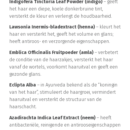
Indigofera Tinctoria Leaf Powder (indigo)
– geeft
het haar een diepe, koele donkerbruine tint,
versterkt de kleur en verlengt de houdbaarheid.
Lawsonia Inermis-bladextract (henna)
– kleurt het
haar en versterkt het, geeft het volume en glans;
heeft antiroos- en verzorgende eigenschappen.
Emblica Officinalis Fruitpoeder (amla)
– verbetert
de conditie van de haarzakjes, versterkt het haar
vanaf de wortels, voorkomt haaruitval en geeft een
gezonde glans.
Eclipta Alba
– in Ayurveda bekend als de “koningin
van het haar”, stimuleert de haargroei, vermindert
haaruitval en versterkt de structuur van de
haarschacht.
Azadirachta Indica Leaf Extract (neem)
– heeft
antibacteriële, reinigende en antirooseigenschappen